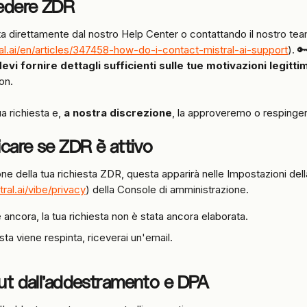
edere ZDR
esta direttamente dal nostro Help Center o contattando il nostro te
ral.ai/en/articles/347458-how-do-i-contact-mistral-ai-support
). 
devi fornire dettagli sufficienti sulle tue motivazioni legitti
on.
 richiesta e, 
a nostra discrezione
, la approveremo o respinge
care se ZDR è attivo
e della tua richiesta ZDR, questa apparirà nelle Impostazioni dell
tral.ai/vibe/privacy
) della Console di amministrazione.
 ancora, la tua richiesta non è stata ancora elaborata.
esta viene respinta, riceverai un'email.
ut dall'addestramento e DPA