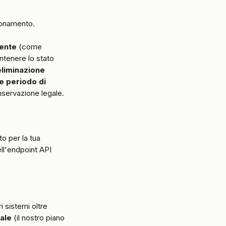
bonamento.
tente
 (come 
ntenere lo stato 
eliminazione 
e periodo di 
nservazione legale.
o per la tua 
ll'endpoint API 
ri sistemi oltre 
cale
 (il nostro piano 