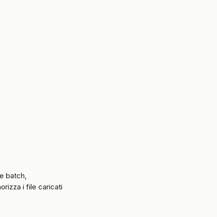
ne batch, 
izza i file caricati 