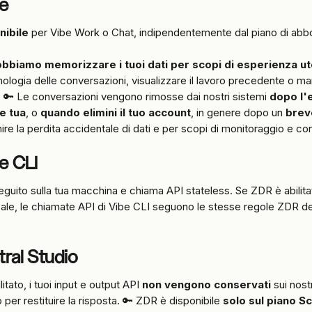
e
nibile
 per Vibe Work o Chat, indipendentemente dal piano di ab
bbiamo memorizzare i tuoi dati per scopi di esperienza u
ologia delle conversazioni, visualizzare il lavoro precedente o ma
. 🔑 Le conversazioni vengono rimosse dai nostri sistemi 
dopo l'
e tua
, o 
quando elimini il tuo account
, in genere dopo un 
brev
ire la perdita accidentale di dati e per scopi di monitoraggio e co
e CLI
guito sulla tua macchina e chiama API stateless. Se ZDR è abilitat
ale, le chiamate API di Vibe CLI seguono le stesse regole ZDR de
ral Studio
tato, i tuoi input e output API 
non vengono conservati
 sui nost
per restituire la risposta. 🔑 ZDR è disponibile 
solo sul piano S