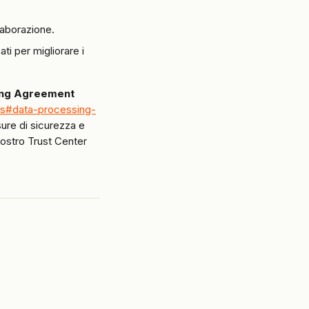
laborazione.
ti per migliorare i 
ing Agreement 
erms#data-processing-
sure di sicurezza e 
nostro Trust Center 