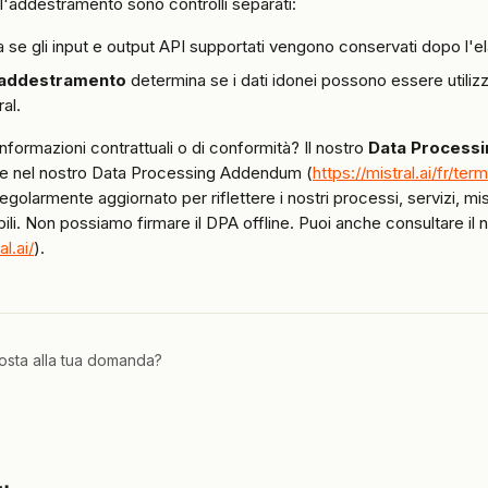
l'addestramento sono controlli separati:
 se gli input e output API supportati vengono conservati dopo l'e
'addestramento
 determina se i dati idonei possono essere utilizza
ral.
nformazioni contrattuali o di conformità? Il nostro 
Data Process
ile nel nostro Data Processing Addendum (
https://mistral.ai/fr/t
regolarmente aggiornato per riflettere i nostri processi, servizi, mi
ili. Non possiamo firmare il DPA offline. Puoi anche consultare il 
al.ai/
).
posta alla tua domanda?