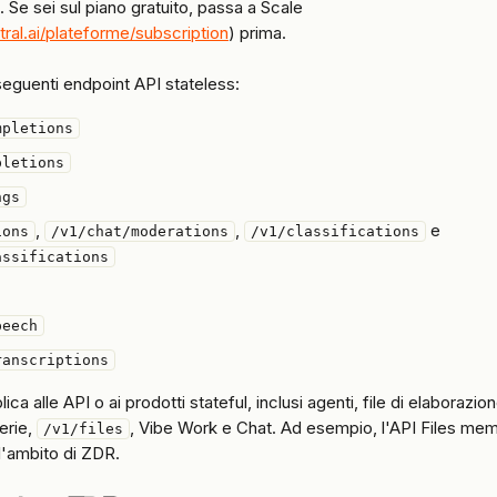
Se sei sul piano gratuito, passa a Scale 
tral.ai/plateforme/subscription
) prima.
seguenti endpoint API stateless:
mpletions
pletions
ngs
, 
, 
 e 
ions
/v1/chat/moderations
/v1/classifications
assifications
peech
ranscriptions
plica alle API o ai prodotti stateful, inclusi agenti, file di elaborazio
erie, 
, Vibe Work e Chat. Ad esempio, l'API Files memor
/v1/files
ll'ambito di ZDR.