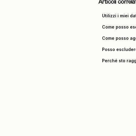
Articoli correla
Utilizzi i miei d
Come posso eser
Come posso agg
Posso escludere 
Perché sto ragg