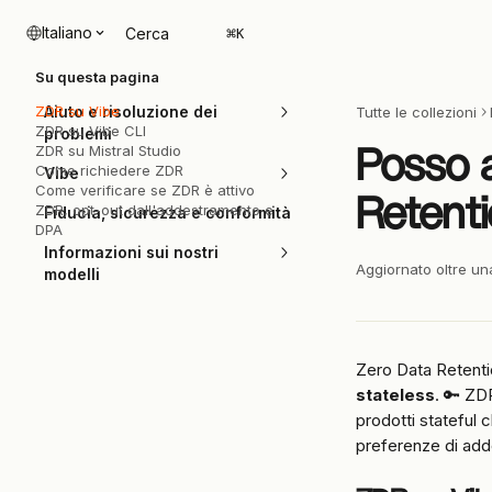
Vai al contenuto principale
Italiano
Cerca
⌘
K
Su questa pagina
ZDR su Vibe
Aiuto e risoluzione dei
Tutte le collezioni
ZDR su Vibe CLI
problemi
Posso a
ZDR su Mistral Studio
Come richiedere ZDR
Vibe
Come verificare se ZDR è attivo
Retenti
ZDR, opt-out dall'addestramento e
Fiducia, sicurezza e conformità
DPA
Informazioni sui nostri
Aggiornato oltre un
modelli
Zero Data Retenti
stateless
. 🔑 ZDR
prodotti stateful 
preferenze di adde