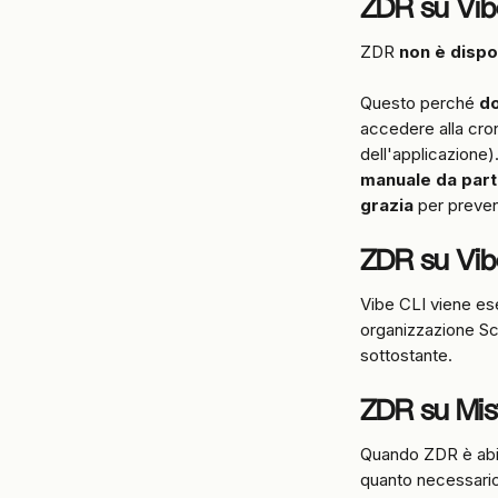
ZDR su Vib
ZDR 
non è dispo
Questo perché 
do
accedere alla cron
dell'applicazione)
manuale da part
grazia
 per preven
ZDR su Vib
Vibe CLI viene ese
organizzazione Sc
sottostante.
ZDR su Mist
Quando ZDR è abili
quanto necessario 