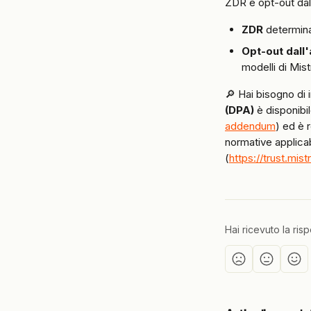
ZDR e opt-out dal
ZDR
 determina
Opt-out dall
modelli di Mist
🔎 Hai bisogno di i
(DPA)
 è disponib
addendum
) ed è 
normative applicab
(
https://trust.mistr
Hai ricevuto la ris