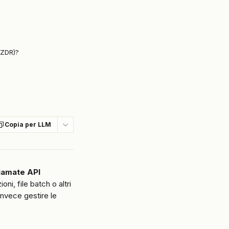
(ZDR)?
Copia per LLM
iamate API 
ni, file batch o altri 
invece gestire le 