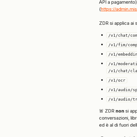
API a pagamento). 
(
https://admin.mis
ZDR si applica ai 
/v1/chat/co
/v1/fim/com
/v1/embeddi
/v1/moderat
/v1/chat/cl
/v1/ocr
/v1/audio/s
/v1/audio/t
🚨 ZDR 
non
 si ap
conversazioni, libr
ed è al di fuori de