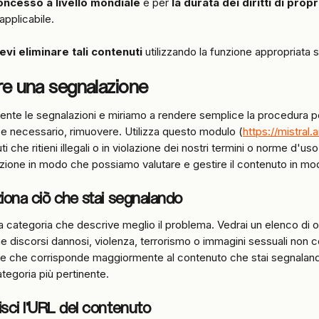
oncesso a livello mondiale
 e per 
la durata dei diritti di propr
applicabile.
evi eliminare tali contenuti
 utilizzando la funzione appropriata s
re una segnalazione
nte le segnalazioni e miriamo a rendere semplice la procedura per
se necessario, rimuovere. Utilizza questo modulo (
https://mistral.a
 che ritieni illegali o in violazione dei nostri termini o norme d'us
zione in modo che possiamo valutare e gestire il contenuto in mod
ziona ciò che stai segnalando
la categoria che descrive meglio il problema. Vedrai un elenco di o
 discorsi dannosi, violenza, terrorismo o immagini sessuali non c
ne che corrisponde maggiormente al contenuto che stai segnaland
ategoria più pertinente.
isci l'URL del contenuto