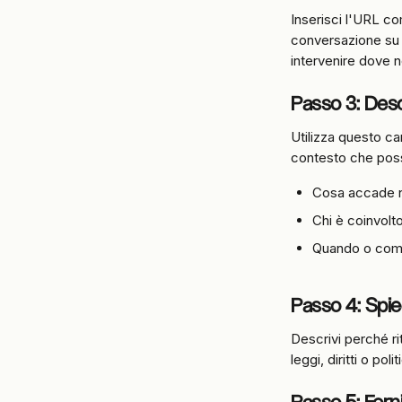
Inserisci l'URL co
conversazione su 
intervenire dove n
Passo 3: Desc
Utilizza questo c
contesto che poss
Cosa accade n
Chi è coinvolt
Quando o com
Passo 4: Spieg
Descrivi perché rit
leggi, diritti o poli