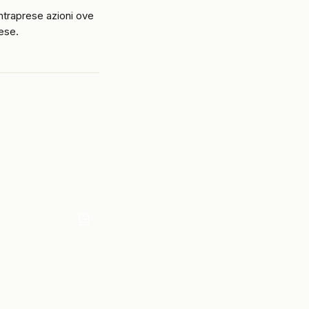
traprese azioni ove 
rese.