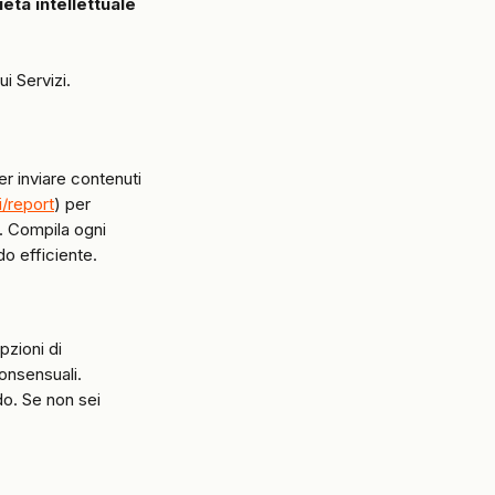
ietà intellettuale
ui Servizi.
 inviare contenuti 
i/report
) per 
o. Compila ogni 
o efficiente.
pzioni di 
onsensuali. 
o. Se non sei 