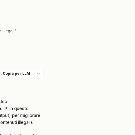
illegali?
Copia per LLM
Uso 
o
. 📌 In questo 
utput) per migliorare 
tenuti illegali).