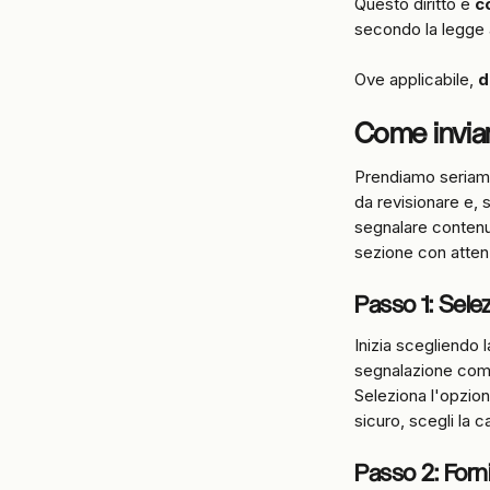
Questo diritto è 
c
secondo la legge 
Ove applicabile, 
d
Come invia
Prendiamo seriame
da revisionare e, 
segnalare contenuti
sezione con atten
Passo 1: Sele
Inizia scegliendo 
segnalazione come
Seleziona l'opzio
sicuro, scegli la c
Passo 2: Forn