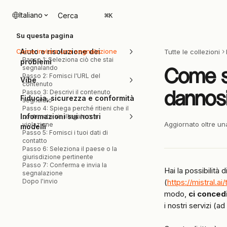
Vai al contenuto principale
Italiano
Cerca
⌘
K
Su questa pagina
Come inviare una segnalazione
Aiuto e risoluzione dei
Tutte le collezioni
Passo 1: Seleziona ciò che stai
problemi
segnalando
Come s
Passo 2: Fornisci l'URL del
Vibe
contenuto
dannosi 
Passo 3: Descrivi il contenuto
Fiducia, sicurezza e conformità
segnalato
Passo 4: Spiega perché ritieni che il
Informazioni sui nostri
contenuto sia illegale o in
Aggiornato oltre un
violazione
modelli
Passo 5: Fornisci i tuoi dati di
contatto
Passo 6: Seleziona il paese o la
giurisdizione pertinente
Passo 7: Conferma e invia la
Hai la possibilità di
segnalazione
Dopo l'invio
(
https://mistral.a
modo, 
ci concedi
i nostri servizi (