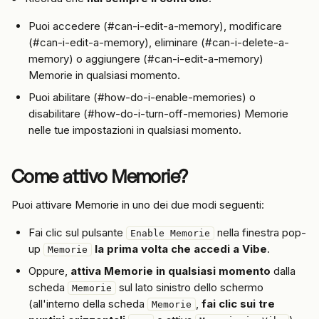
Puoi accedere (#can-i-edit-a-memory), modificare 
(#can-i-edit-a-memory), eliminare (#can-i-delete-a-
memory) o aggiungere (#can-i-edit-a-memory) 
Memorie in qualsiasi momento.
Puoi abilitare (#how-do-i-enable-memories) o 
disabilitare (#how-do-i-turn-off-memories) Memorie 
nelle tue impostazioni in qualsiasi momento.
Come attivo Memorie?
Puoi attivare Memorie in uno dei due modi seguenti:
Fai clic sul pulsante 
 nella finestra pop-
Enable Memorie
up 
la prima volta che accedi a Vibe
.
Memorie
Oppure, 
attiva Memorie in qualsiasi momento
 dalla 
scheda 
 sul lato sinistro dello schermo 
Memorie
(all'interno della scheda 
, 
fai clic sui tre 
Memorie