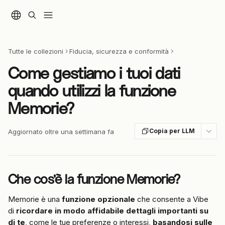
Vai al contenuto principale
Tutte le collezioni
Fiducia, sicurezza e conformità
Come gestiamo i tuoi dati
quando utilizzi la funzione
Memorie?
Copia per LLM
Aggiornato oltre una settimana fa
Che cos'è la funzione Memorie?
Memorie è una 
funzione opzionale
 che consente a Vibe 
di 
ricordare in modo affidabile dettagli importanti su 
di te
, come le tue preferenze o interessi, 
basandosi sulle 