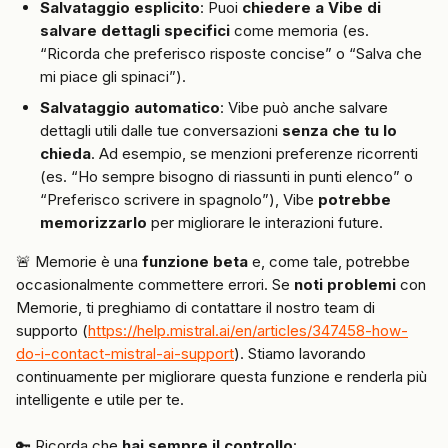
Salvataggio esplicito
: Puoi 
chiedere a Vibe di 
salvare dettagli specifici
 come memoria (es. 
“Ricorda che preferisco risposte concise” o “Salva che 
mi piace gli spinaci”).
Salvataggio automatico
: Vibe può anche salvare 
dettagli utili dalle tue conversazioni 
senza che tu lo 
chieda
. Ad esempio, se menzioni preferenze ricorrenti 
(es. “Ho sempre bisogno di riassunti in punti elenco” o 
“Preferisco scrivere in spagnolo”), Vibe 
potrebbe 
memorizzarlo
 per migliorare le interazioni future.
🚨 Memorie è una 
funzione beta
 e, come tale, potrebbe 
occasionalmente commettere errori. Se 
noti problemi
 con 
Memorie, ti preghiamo di contattare il nostro team di 
supporto (
https://help.mistral.ai/en/articles/347458-how-
do-i-contact-mistral-ai-support
). Stiamo lavorando 
continuamente per migliorare questa funzione e renderla più 
intelligente e utile per te.
🔑 Ricorda che 
hai sempre il controllo
: