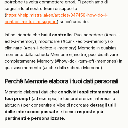
potrebbe talvolta commettere errori. Ti preghiamo di 
segnalarlo al nostro team di supporto 
(
https://help.mistral.ai/en/articles/347458-how-do-i-
contact-mistral-ai-support
) se ciò accade.
Infine, ricorda che 
hai il controllo
. Puoi accedere (#can-i-
edit-a-memory), modificare (#can-i-edit-a-memory) o 
eliminare (#can-i-delete-a-memory) Memorie in qualsiasi 
momento dalla scheda Memorie e, inoltre, puoi disattivare 
completamente Memory (#how-do-i-turn-off-memories) in 
qualsiasi momento (anche dalla scheda Memorie).
Perché Memorie elabora i tuoi dati personali
Memorie elabora i dati che 
condividi esplicitamente nei 
tuoi prompt
 (ad esempio, le tue preferenze, interessi o 
abitudini) per consentire a Vibe di ricordare 
dettagli utili 
dalle interazioni passate
 e fornirti 
risposte più 
pertinenti e personalizzate
.