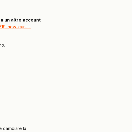
 a un altro account 
47619-how-can-i-
mo.
e cambiare la 