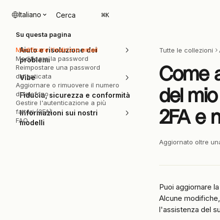
Vai al contenuto principale
Italiano
Cerca
⌘
K
Su questa pagina
Modificare l'indirizzo email
Aiuto e risoluzione dei
Tutte le collezioni
Modificare la password
problemi
Come ag
Reimpostare una password
dimenticata
Vibe
Aggiornare o rimuovere il numero
del mio
di telefono
Fiducia, sicurezza e conformità
Gestire l'autenticazione a più
2FA e n
fattori (2FA)
Informazioni sui nostri
FAQ
modelli
Aggiornato oltre un
Puoi aggiornare la
Alcune modifiche,
l'assistenza del s