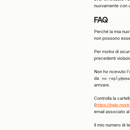
nuovamente con un
FAQ
Perché la mia nuo
non possono esse
Per motivi di sic
precedenti violazi
Non ho ricevuto l
da 
no-reply@ema
arrivare.
Controlla la carte
(
https://help.mist
email associato al
Il mio numero di t