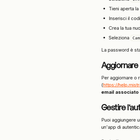
Tieni aperta l
Inserisci il co
Crea la tua n
Seleziona 
Cam
La password è stat
Aggiornare 
Per aggiornare o r
(
https://help.mist
email associato
Gestire l'au
Puoi aggiungere un 
un'app di autentic