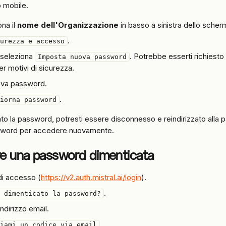
 mobile.
na il 
nome dell'Organizzazione
 in basso a sinistra dello scher
.
urezza e accesso
 seleziona 
. Potrebbe esserti richiesto
Imposta nuova password
 motivi di sicurezza.
uova password.
.
iorna password
o la password, potresti essere disconnesso e reindirizzato alla p
sword per accedere nuovamente.
e una password dimenticata
 di accesso (
https://v2.auth.mistral.ai/login
).
.
 dimenticato la password?
 indirizzo email.
.
iami un codice via email