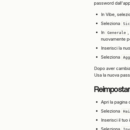
password dall'app
In Vibe, selezio
Seleziona 
Sic
In 
,
Generale
nuovamente per
Inserisci la n
Seleziona 
Agg
Dopo aver cambiat
Usa la nuova pas
Reimpostar
Apri la pagina
Seleziona 
Hai
Inserisci il tuo
Seleziona 
Inv