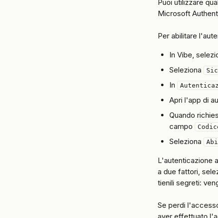
Puoi utilizzare q
Microsoft Authent
Per abilitare l'aute
In Vibe, selezio
Seleziona 
Sic
In 
Autentica
Apri l'app di a
Quando richiest
campo 
Codic
Seleziona 
Abi
L'autenticazione a
a due fattori, sele
tienili segreti: v
Se perdi l'accesso
aver effettuato l'