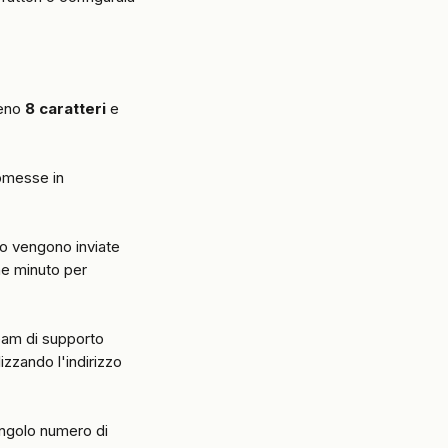
eno 
8 caratteri
 e 
omesse in 
o vengono inviate 
e minuto per 
team di supporto 
ilizzando l'indirizzo 
ingolo numero di 