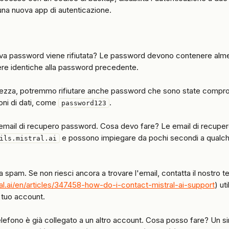
a nuova app di autenticazione.
va password viene rifiutata? Le password devono contenere alm
re identiche alla password precedente.
urezza, potremmo rifiutare anche password che sono state compr
oni di dati, come 
.
password123
'email di recupero password. Cosa devo fare? Le email di recuper
 e possono impiegare da pochi secondi a qualch
ils.mistral.ai
lla spam. Se non riesci ancora a trovare l'email, contatta il nostro 
ral.ai/en/articles/347458-how-do-i-contact-mistral-ai-support
) ut
 tuo account.
elefono è già collegato a un altro account. Cosa posso fare? Un s