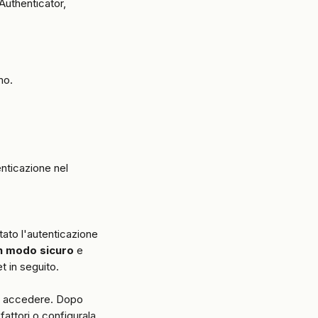
Authenticator, 
mo.
enticazione nel 
tato l'autenticazione 
in modo sicuro
 e 
t in seguito.
er accedere. Dopo 
attori o configurala 