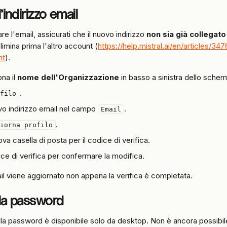
'indirizzo email
e l'email, assicurati che il nuovo indirizzo 
non sia già collegato
elimina prima l'altro account (
https://help.mistral.ai/en/articles/3
nt
).
na il 
nome dell'Organizzazione
 in basso a sinistra dello scher
.
filo
ovo indirizzo email nel campo 
.
Email
.
iorna profilo
ova casella di posta per il codice di verifica.
dice di verifica per confermare la modifica.
mail viene aggiornato non appena la verifica è completata.
 la password
lla password è disponibile solo da desktop. Non è ancora possibil