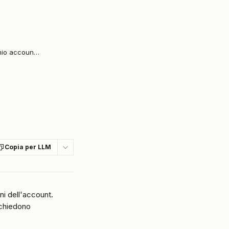
Come aggiornare le informazioni del mio account (email, password, 2FA e numero di telefono)?
Copia per LLM
ni dell'account. 
ichiedono 