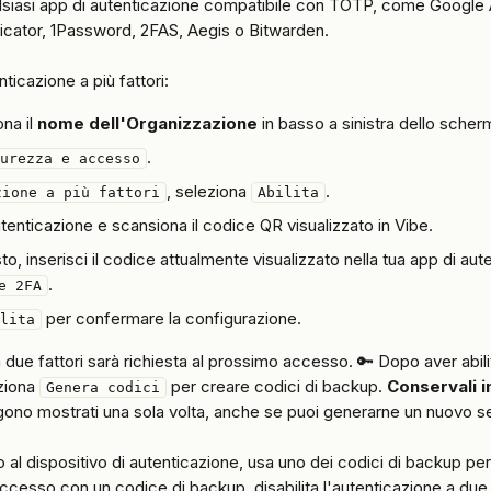
ualsiasi app di autenticazione compatibile con TOTP, come Google 
icator, 1Password, 2FAS, Aegis o Bitwarden.
nticazione a più fattori:
na il 
nome dell'Organizzazione
 in basso a sinistra dello scher
.
urezza e accesso
, seleziona 
.
zione a più fattori
Abilita
utenticazione e scansiona il codice QR visualizzato in Vibe.
o, inserisci il codice attualmente visualizzato nella tua app di aut
.
e 2FA
 per confermare la configurazione.
lita
 due fattori sarà richiesta al prossimo accesso. 🔑 Dopo aver abili
ziona 
 per creare codici di backup. 
Conservali 
Genera codici
engono mostrati una sola volta, anche se puoi generarne un nuovo se
 al dispositivo di autenticazione, usa uno dei codici di backup p
accesso con un codice di backup, disabilita l'autenticazione a due f