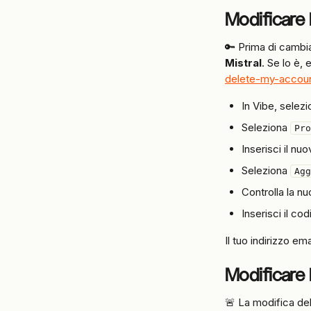
Modificare l
🔑 Prima di cambiar
Mistral
. Se lo è, 
delete-my-accou
In Vibe, selezio
Seleziona 
Pro
Inserisci il nu
Seleziona 
Agg
Controlla la nu
Inserisci il co
Il tuo indirizzo e
Modificare
🚨 La modifica de