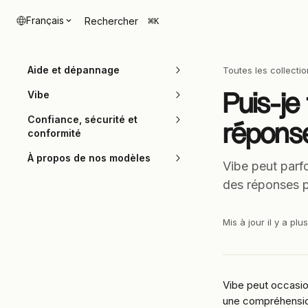
Passer au contenu principal
Français
Rechercher
⌘
K
Aide et dépannage
Toutes les collecti
Puis-je
Vibe
Confiance, sécurité et
répons
conformité
À propos de nos modèles
Vibe peut parf
des réponses p
Mis à jour il y a pl
Vibe peut occasio
une compréhension