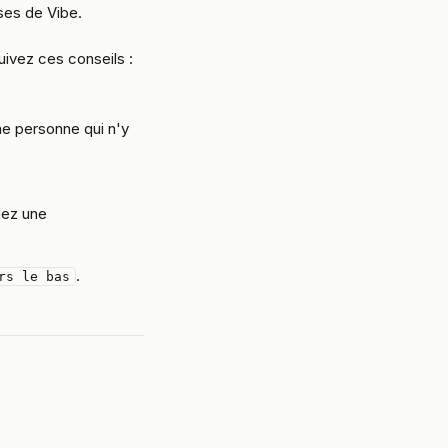
ses de Vibe.
uivez ces conseils :
e personne qui n'y 
dez une 
.
rs le bas